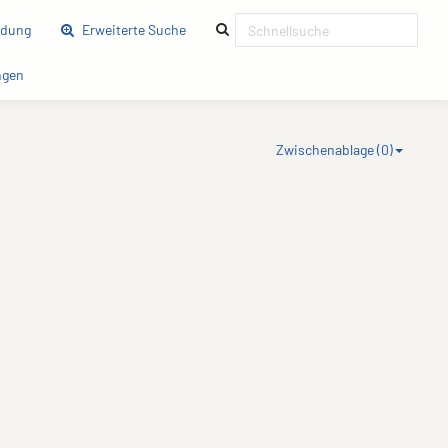
(current)
ldung
Erweiterte Suche
(current)
ngen
Zwischenablage (
0
)